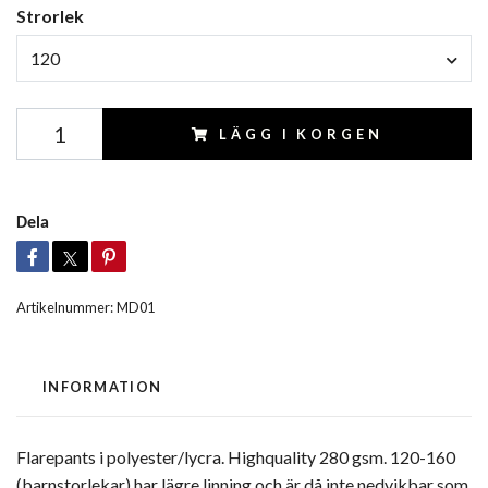
Strorlek
120
LÄGG I KORGEN
Dela
Artikelnummer:
MD01
INFORMATION
Flarepants i polyester/lycra. Highquality 280 gsm. 120-160
(barnstorlekar) har lägre linning och är då inte nedvikbar som