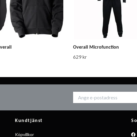
erall
Overall Microfunction
629 kr
Kundtjänst
So
Köpvillkor