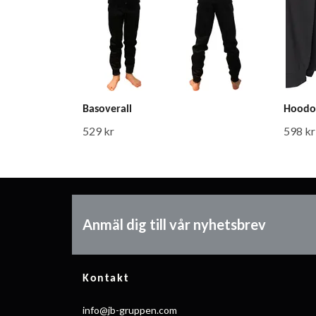
Basoverall
Hoodov
529 kr
598 kr
Anmäl dig till vår nyhetsbrev
Kontakt
info@jb-gruppen.com