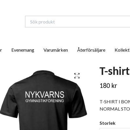
r
Evenemang
Varumärken
Återförsäljare
Kollekt
T-shir
180 kr
T-SHIRT I B
NORMAL STO
Storlek