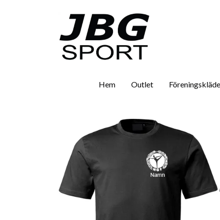
Hem
Outlet
Föreningskläde