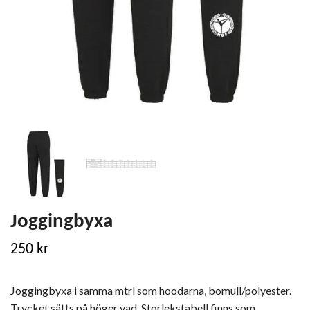
Joggingbyxa
250 kr
Joggingbyxa i samma mtrl som hoodarna, bomull/polyester.
Trycket sätts på höger vad. Storlekstabell finns som