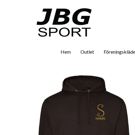
Hem
Outlet
Föreningskläde