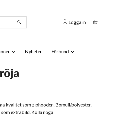
Logga in
ioner
Nyheter
Förbund
röja
ma kvalitet som ziphooden. Bomull/polyester.
 som extrabild. Kolla noga