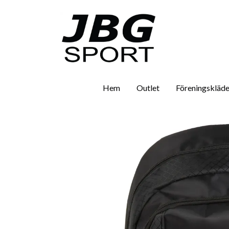
Hem
Outlet
Föreningskläde