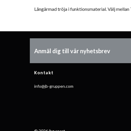
Långärmad tröja i funktionsmaterial. Välj mella
Anmäl dig till vår nyhetsbrev
Kontakt
info@jb-gruppen.com
© 2026 jbg sport