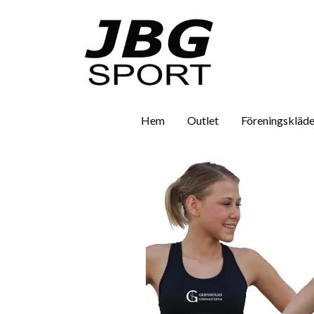
Hem
Outlet
Föreningskläde