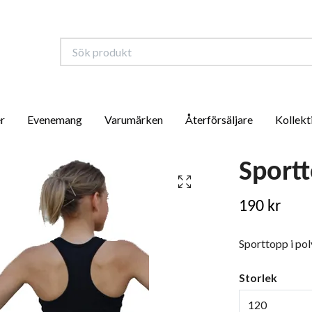
r
Evenemang
Varumärken
Återförsäljare
Kollekt
Sport
190 kr
Sporttopp i pol
Storlek
120