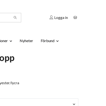
Logga in
ioner
Nyheter
Förbund
topp
yester/lycra