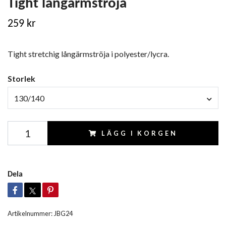
Tight långärmströja
259 kr
Tight stretchig långärmströja i polyester/lycra.
Storlek
130/140
LÄGG I KORGEN
Dela
Artikelnummer:
JBG24