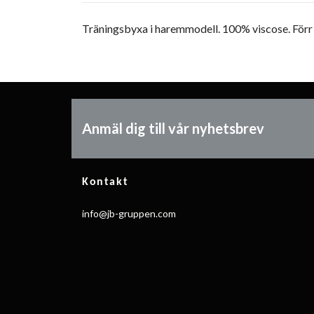
Träningsbyxa i haremmodell. 100% viscose. Förr
Anmäl dig till vår nyhetsbrev
Kontakt
info@jb-gruppen.com