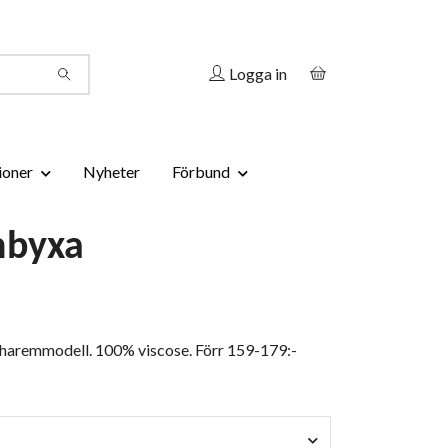
Logga in
ioner
Nyheter
Förbund
byxa
 haremmodell. 100% viscose. Förr 159-179:-