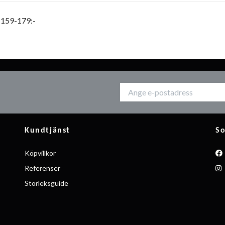
 159-179:-
Kundtjänst
So
Köpvillkor
Referenser
Storleksguide