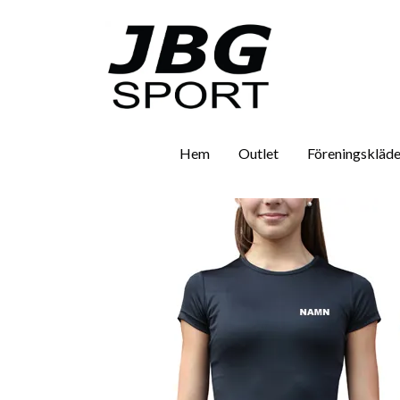
Hem
Outlet
Föreningskläde