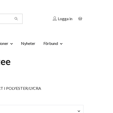
Logga in
ioner
Nyheter
Förbund
tee
T I POLYESTER/LYCRA