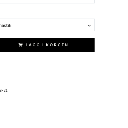
nastik
LÄGG I KORGEN
GF21