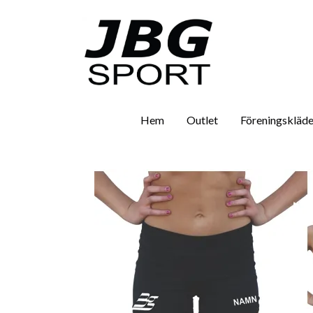
Hem
Outlet
Föreningskläde