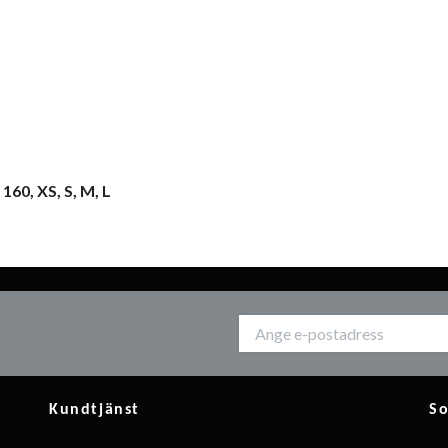
60, XS, S, M, L
Kundtjänst
So