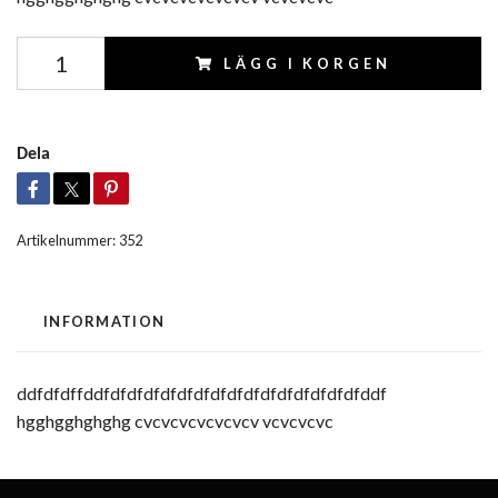
LÄGG I KORGEN
Dela
Artikelnummer:
352
INFORMATION
ddfdfdffddfdfdfdfdfdfdfdfdfdfdfdfdfdfdfdfddf
hgghgghghghg cvcvcvcvcvcvcv vcvcvcvc