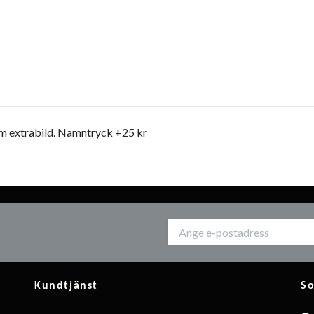
som extrabild. Namntryck +25 kr
Kundtjänst
So