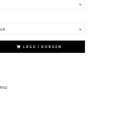
yck
LÄGG I KORGEN
MV02