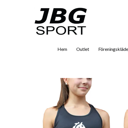
Hem
Outlet
Föreningskläde