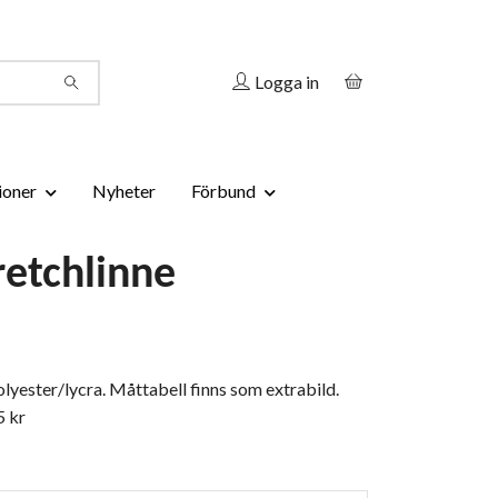
Logga in
ioner
Nyheter
Förbund
retchlinne
polyester/lycra. Måttabell finns som extrabild.
 kr